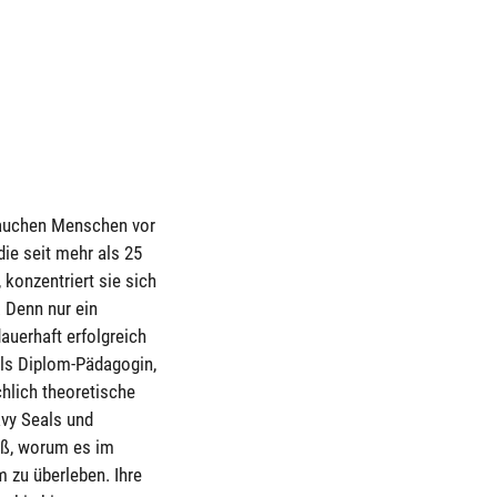
 brauchen Menschen vor
die seit mehr als 25
 konzentriert sie sich
. Denn nur ein
dauerhaft erfolgreich
als Diplom-Pädagogin,
chlich theoretische
avy Seals und
iß, worum es im
 zu überleben. Ihre