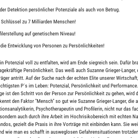
n der Detektion persönlicher Potenziale als auch von Betrug.
er Schlüssel zu 7 Milliarden Menschen!
ofilerstellung auf genetischem Niveau!
st die Entwicklung von Personen zu Persönlichkeiten!
ein Potenzial voll zu entfalten, wird am Ende siegreich sein. Dafür
agekräftige Persönlichkeit. Das weiß auch Suzanne Grieger-Langer, 
äger antritt. Auf der Suche nach der echten Elite unserer Wirtschaft,
 wichtigsten P´s im Leben: Potenzial, Persönlichkeit und Performance
ge ist den Schritt von der Person zur Persönlichkeit zu gehen, wird 
kennt den Faktor "Mensch" so gut wie Suzanne Grieger-Langer, die 
ionsanalytikerin, Psychotherapeutin und Profilerin, nicht nur das fa
sondern auch durch ihre Arbeit im Hochrisikobereich mit echten N
os, gezielt die Praxis in ihre Vorträge mit einbinden kann. Sie we
nd wie man es schafft in ausweglosen Gefahrensituationen trotzdem