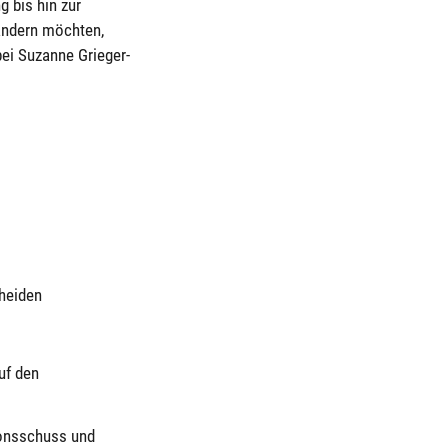
 bis hin zur
ändern möchten,
ei Suzanne Grieger-
heiden
uf den
ionsschuss und